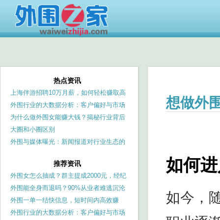
热点资讯
上海伴游招聘10万月薪，如何轻松赚取高
想做外
收入？_367
外围行业的大数据分析：客户偏好与市场
需求预测
为什么做外围女能赚大钱？揭秘行业背后
的利润
大圈和小圈区别
外围与媒体曝光：新闻报道对行业生态的
冲击_240
如何进
推荐资讯
外围女怎么抽成？群主提成2000元，经纪
人分成50%
外围能全身而退吗？90%从业者难逃沉沦
如今，
与破产_134
外围一单一结快信息，短时间内高效赚
钱！
外围行业的大数据分析：客户偏好与市场