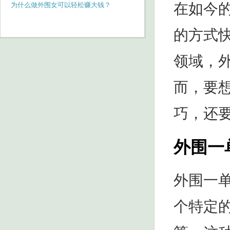
在如今
步骤解析_287
为什么做外围女可以轻松赚大钱？
的方式
领域，
而，要
巧，还
外围一
外围一
个特定